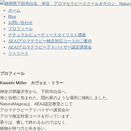
ホーム
Blog
お問い合わせ
プロフィール
ナチュラルビューティースタイリスト講座
AEAJアロマテラピー検定対応コースのご案内
AEAJアロマテラピーアドバイザー認定講習会
リトリート
プロフィール
Kawehi Miller カヴェヒ・ミラー
神奈川県藤沢市から、下田市白浜へ。
海と自然に包まれた、隠れ家のような場所に移転しました。
NaturaMagicaは、AEAJ認定教室として
アロマテラピーアドバイザー講習会や
アロマ検定対策コースを行っています。
香りは、癒しで終わるものではなく、
植物が持つ力と向き合い、