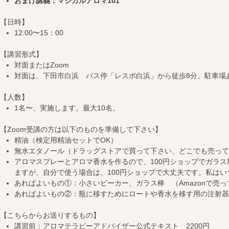
おまけ
講義：マジカルアロマ101
【日時】
12:00〜15：00
【講習形式】
対面またはZoom
対面は、下田市白浜 バス停「レスポ白浜」から徒歩8分。駐車場
【人数】
1名〜、実施します。最大10名。
【Zoom受講の方は以下のものを準備して下さい】
精油（検定用精油セットでOK）
無水エタノール（ドラッグストアで買って下さい、どこでも売って
アロマスプレーとアロマ香水を作るので、100円ショップでガラス
ますが、自分で使う場合は、100円ショップで大丈夫です。私はい
あればよいもの①：小さいビーカー、ガラス棒 （Amazonで売っ
あればよいもの②：瓶に移すためにロートや香水を移す用の注射器
【こちらからお送りするもの】
講習前：アロマテラピーアドバイザー公式テキスト 2200円