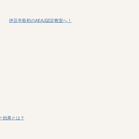
伊豆半島初のAEAJ認定教室へ！
と効果とは？